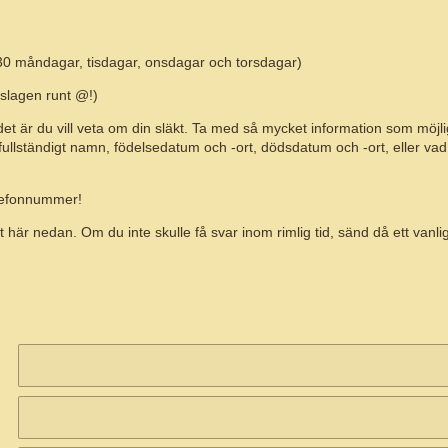
.30 måndagar, tisdagar, onsdagar och torsdagar)
nslagen runt @!)
det är du vill veta om din släkt. Ta med så mycket information som möjli
fullständigt namn, födelsedatum och -ort, dödsdatum och -ort, eller vad
elefonnummer!
är nedan. Om du inte skulle få svar inom rimlig tid, sänd då ett vanlig