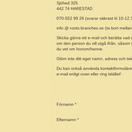
Sjöhed 325
442 74 HARESTAD
070-552 99 26 (svarar säkrast kl 10-12
info @ roots-branches.se (ta bort mella
Skicka gärna ett e-mail och berätta vad 
om den person du vill utgå ifrån, såsom 
du vet om honom/henne.
Glöm inte ditt eget namn, adress och t
Du kan också använda kontaktformuläret h
e-mail enligt ovan eller ring istället!
Förnamn *
Efternamn *